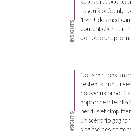
accès précoce pour 
Jusqu'à présent, no
1Mn+ des médicamen
INSIGHTS
coûtent cher et ren
de notre propre init
Nous mettons un po
restent structurées 
nouveaux produits à
approche interdiscip
perdus et simplifier
INSIGHTS
un scénario gagnant
s'agisse des parten