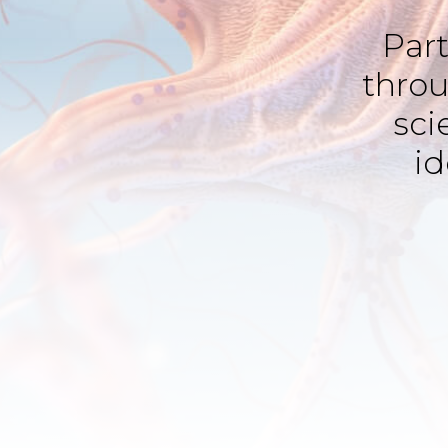
Par
thro
sci
id