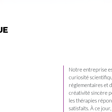
UE
Notre entreprise es
curiosité scientifi
réglementaires et 
créativité sincère 
les thérapies répo
satisfaits. À ce jou