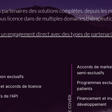
os partenaires des solutions complètes, depuis les 
s licence dans de multiples domaines thérapeutiq
n engagement direct avec des types de partenaria
Accords de market
semi-exclusifs
non exclusifs
Programmes exclus
 et accords de licence
patients
s de l'API
WE COVER
Financement et inv
développement