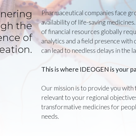
tnering
Pharmaceutical companies face gro
availability of life-saving medicin
ugh the
of financial resources globally req
ence of
analytics and a field presence wit
eation.
can lead to needless delays in the l
This is where IDEOGEN is your pa
Our mission is to provide you with 
relevant to your regional objective
transformative medicines for peop
needs.