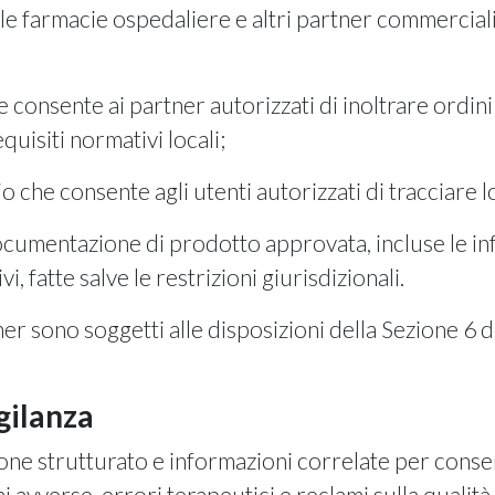
ti, le farmacie ospedaliere e altri partner commercia
he consente ai partner autorizzati di inoltrare ordi
equisiti normativi locali;
io che consente agli utenti autorizzati di tracciare lo
documentazione di prodotto approvata, incluse le inf
 fatte salve le restrizioni giurisdizionali.
ner sono soggetti alle disposizioni della Sezione 6 d
gilanza
ne strutturato e informazioni correlate per consenti
 avverse, errori terapeutici e reclami sulla qualità