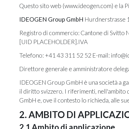
Questo sito web (www.ideogen.com) e la P
IDEOGEN Group GmbH
Hurdnerstrasse 
Registro di commercio: Cantone di Svitt
[UID PLACEHOLDER].IVA
Telefono: +41 43 311 52 52 E-mail:
info@i
Direttore generale e amministratore deleg
IDEOGEN Group GmbH è una società a garan
il diritto svizzero. I riferimenti, nell'am
GmbH e, ove il contesto lo richieda, alle sue 
2. AMBITO DI APPLICAZ
2.1 Ambito di applicazione