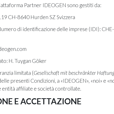
iattaforma Partner IDEOGEN sono gestiti da:
119 CH-8640 Hurden SZ Svizzera
o Numero di identificazione delle imprese (IDI)
deogen.com
ato: H. Tuygan Göker
zia limitata (
Gesellschaft mit beschränkter Haftun
bito delle presenti Condizioni, a «IDEOGEN», «noi» e
entità affiliate e società controllate.
IONE E ACCETTAZIONE