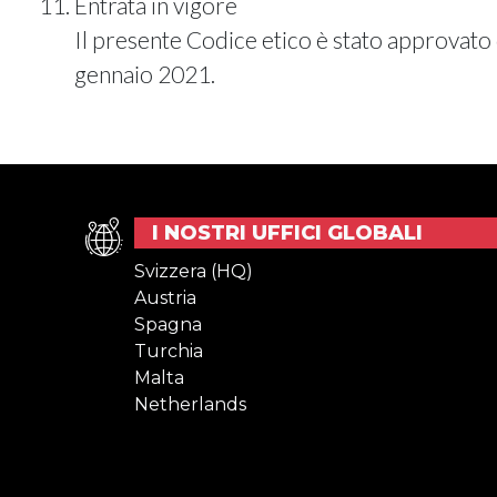
Entrata in vigore
Il presente Codice etico è stato approvato
gennaio 2021.
I NOSTRI UFFICI GLOBALI
Svizzera (HQ)
Austria
Spagna
Turchia
Malta
Netherlands